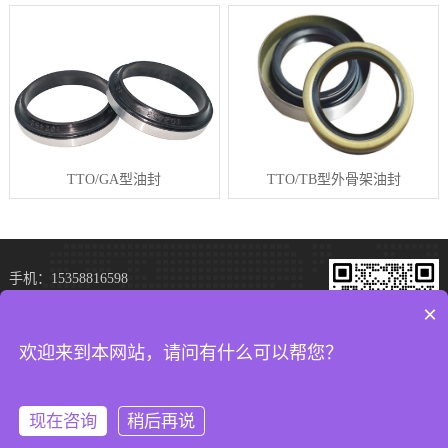
TTO/GA型油封
TTO/TB型外骨架油封
手机：15358816598
×
电话：15358816598
微信：15358816598
欢迎来到本网站，请问有什么可以帮您？
地址：昆山开发区青阳南路181号2号房5层
加微信 极速报价
现在咨询
稍后再说