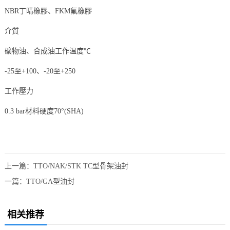
NBR丁晴橡膠、FKM氟橡膠
介質
礦物油、合成油工作温度℃
-25至+100、-20至+250
工作壓力
0.3 bar材料硬度70°(SHA)
上一篇：
TTO/NAK/STK TC型骨架油封
一篇：
TTO/GA型油封
相关推荐