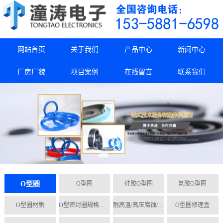
网站首页
关于我们
产品中心
新闻中心
厂房厂貌
项目案例
在线留言
联系我们
O型圈
O型圈
硅胶O型圈
氟胶O型圈
O型圈材质
O型密封圈规格尺寸
耐高温/高压腐蚀/磨损O形圈
O型圈修理盒