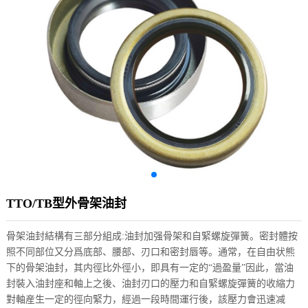
TTO/TB型外骨架油封
骨架油封結構有三部分組成:油封加强骨架和自緊螺旋彈簧。密封體按
照不同部位又分爲底部、腰部、刃口和密封唇等。通常，在自由状熊
下的骨架油封，其内徑比外徑小，即具有一定的“過盈量”因此，當油
封裝入油封座和軸上之後、油封刃口的壓力和自緊螺旋彈簧的收縮力
對軸産生一定的徑向緊力，經過一段時間運行後，該壓力會迅速减