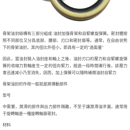
骨架油封結構有三部分組成:油封加强骨架和自緊螺旋彈簧。密封體按
照不同部位又分爲底部、腰部、刃口和密封唇等。通常，在自由状熊
下的骨架油封，其内徑比外徑小，即具有一定的“過盈量”
因此，當油封裝入油封座和軸上之後、油封刃口的壓力和自緊螺旋彈
簧的收縮力對軸産生一定的徑向緊力，經過一段時間運行後，該壓力
會迅速减小乃至消失，因而，加上彈簧可以隨時補償油封自緊力
骨架油封的作用一般就是將傳動部件
型号
中需要，潤滑的部件與出力部件隔離，不至于讓潤滑油滲漏，通常用
于旋轉軸是一種旋轉軸唇密封。
材料