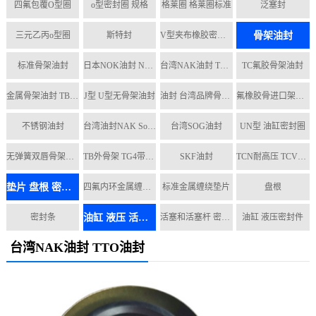
四氟包覆O型圈
o型密封圈 规格
格莱圈 格莱圈标准
泛塞封
骨架油封
三元乙丙o型圈
斯特封
V型夹布橡胶密封圈
标准骨架油封
日本NOK油封 NOK密封件
台湾NAK油封 TTO油封
TC氟胶骨架油封
金属骨架油封 TB外铁壳
J型 U型无骨架油封
油封 台湾品牌骨架油封
氟橡胶骨进口架油封
不锈钢油封
台湾油封NAK Sog TTO
台湾SOG油封
UN型 油缸密封圈
无弹簧双唇骨架油封KC KB
TB外骨架 TG4带螺纹油封
SKF油封
TCN耐高压 TCV耐中压
垫片 盘根 密封条
四氟内环金属缠绕垫片
标准金属缠绕垫片
盘根
油缸 液压 活塞密封件
密封条
活塞和活塞杆 密封件
油缸 液压密封件
台湾NAK油封 TTO油封