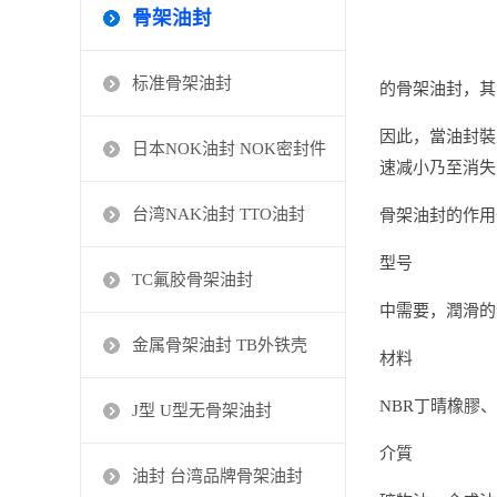
骨架油封
标准骨架油封
的骨架油封，其
因此，當油封裝
日本NOK油封 NOK密封件
速减小乃至消失
台湾NAK油封 TTO油封
骨架油封的作用
型号
TC氟胶骨架油封
中需要，潤滑的
金属骨架油封 TB外铁壳
材料
NBR丁晴橡膠、
J型 U型无骨架油封
介質
油封 台湾品牌骨架油封