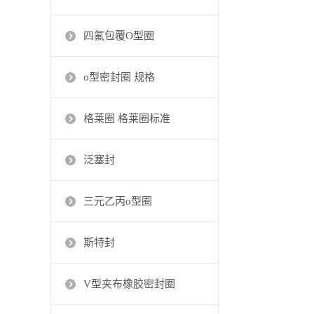
四氟包覆O型圈
o型密封圈 规格
格莱圈 格莱圈标准
泛塞封
三元乙丙o型圈
斯特封
V型夹布橡胶密封圈