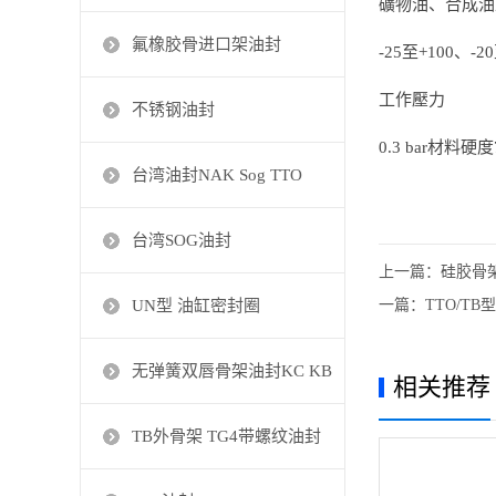
礦物油、合成油
氟橡胶骨进口架油封
-25至+100、-2
工作壓力
不锈钢油封
0.3 bar材料硬度7
台湾油封NAK Sog TTO
台湾SOG油封
上一篇：
硅胶骨
UN型 油缸密封圈
一篇：
TTO/T
无弹簧双唇骨架油封KC KB
相关推荐
TB外骨架 TG4带螺纹油封