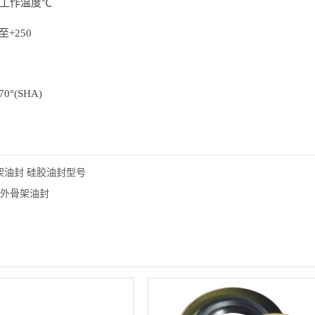
工作温度℃
0至+250
0°(SHA)
架油封 硅胶油封型号
B型外骨架油封