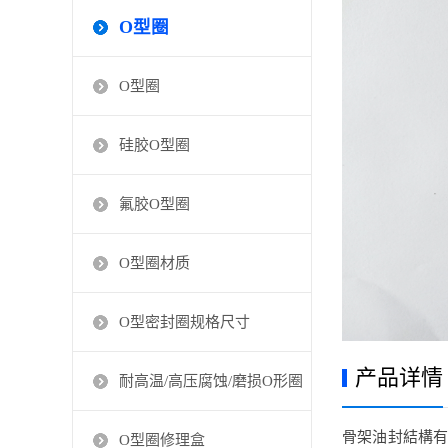
O型圈
O型圈
硅胶O型圈
氟胶O型圈
O型圈材质
O型密封圈规格尺寸
产品详情
耐高温/高压腐蚀/磨损O形圈
骨架油封結構有
O型圈修理盒