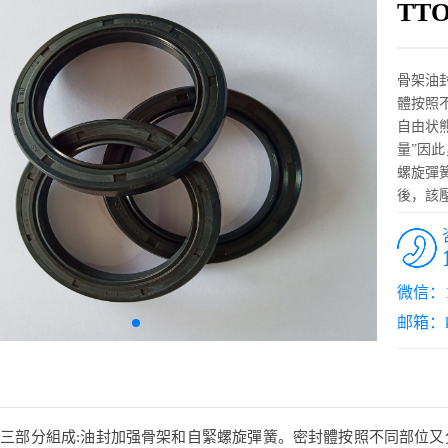
TT
骨架油
體按照
自由状
量”因
螺旋彈
後，該
微信：15
邮箱：ks
三部分組成:油封加强骨架和自緊螺旋彈簧。密封體按照不同部位