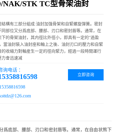
O/NAK/STK TC型骨架油封
封結構有三部分組成:油封加强骨架和自緊螺旋彈簧。密封
不同部位又分爲底部、腰部、刃口和密封唇等。通常，在
熊下的骨架油封，其内徑比外徑小，即具有一定的“過盈
此，當油封裝入油封座和軸上之後、油封刃口的壓力和自緊
簧的收縮力對軸産生一定的徑向緊力，經過一段時間運行
壓力會迅速减
咨询电话 ：
立即咨询
15358816598
358816598
ttdz@126.com
又分爲底部、腰部、刃口和密封唇等。通常，在自由状熊下